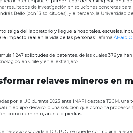
nera ininterrumpida el
primer lugar del ranking nacional de
rmar resultados de investigación en soluciones concretas para 
ndrés Bello (con 13 solicitudes), y el tercero, la Universidad 
salga del laboratorio y llegue a hospitales, escuelas, indus
ere impacto real en la vida de las personas”
, afirma
Álvaro O
cumula
1.247 solicitudes de patentes
, de las cuales
376 ya han 
ológico en Chile y en el extranjero.
sformar relaves mineros en m
tadas por la UC durante 2025 ante INAPI destaca T2CM, una t
cual un equipo desarrolló una solución que combina procesos f
ción, como cemento, arena o piedras.
e negocio asociada a DICTUC, se puede contribuir a la econo