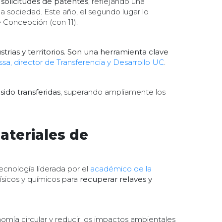
 solicitudes de patentes
, reflejando una
la sociedad. Este año, el segundo lugar lo
de Concepción (con 11).
trias y territorios. Son una herramienta clave
ssa, director de Transferencia y Desarrollo UC
.
sido transferidas
, superando ampliamente los
ateriales de
ecnología liderada por el
académico de la
ísicos y químicos para
recuperar relaves y
mía circular y reducir los impactos ambientales