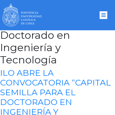
Tag Archives:
Doctorado en
Ingeniería y
Tecnología
ILO ABRE LA
CONVOCATORIA “CAPITAL
SEMILLA PARA EL
DOCTORADO EN
INGENIERÍA Y