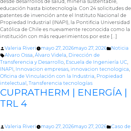
desde desarrollos de salud, minería sustentable,
educación hasta biotecnología. Con 24 solicitudes de
patentes de invención ante el Instituto Nacional de
Propiedad Industrial (INAPI), la Pontificia Universidad
Católica de Chile es nuevamente reconocida como la
institución con más requerimientos por este […]
Posted
Posted
Valeria Riveri
mayo 27, 2026
mayo 27, 2026
Noticia
by
Tags:
in
Alvaro Ossa
,
Álvaro Videla
,
Dirección de
Transferencia y Desarrollo
,
Escuela de Ingeniería UC
,
INAPI
,
Innovacion empresas
,
innovacion tecnologica
,
Oficina de Vinculación con la Industria
,
Propiedad
intelectual
,
Transferencia tecnologías
CUPRATHERM | ENERGÍA |
TRL 4
Posted
Posted
Valeria Riveri
mayo 27, 2026
mayo 27, 2026
Caso de