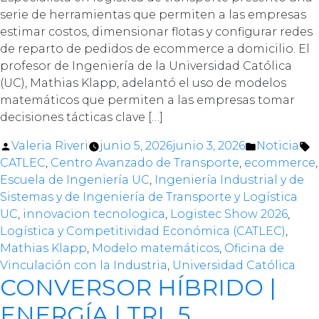
serie de herramientas que permiten a las empresas
estimar costos, dimensionar flotas y configurar redes
de reparto de pedidos de ecommerce a domicilio. El
profesor de Ingeniería de la Universidad Católica
(UC), Mathias Klapp, adelantó el uso de modelos
matemáticos que permiten a las empresas tomar
decisiones tácticas clave […]
Posted
Posted
T
Valeria Riveri
junio 5, 2026
junio 3, 2026
Noticia
by
in
CATLEC
,
Centro Avanzado de Transporte
,
ecommerce
,
Escuela de Ingeniería UC
,
Ingeniería Industrial y de
Sistemas y de Ingeniería de Transporte y Logística
UC
,
innovacion tecnologica
,
Logistec Show 2026
,
Logística y Competitividad Económica (CATLEC)
,
Mathias Klapp
,
Modelo matemáticos
,
Oficina de
Vinculación con la Industria
,
Universidad Católica
CONVERSOR HÍBRIDO |
ENERGÍA | TRL 5