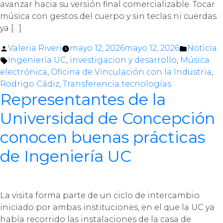
avanzar hacia su versión final comercializable. Tocar
música con gestos del cuerpo y sin teclas ni cuerdas
ya […]
Posted
Posted
Valeria Riveri
mayo 12, 2026
mayo 12, 2026
Noticia
by
Tags:
in
Ingeniería UC
,
investigacion y desarrollo
,
Música
electrónica
,
Oficina de Vinculación con la Industria
,
Rodrigo Cádiz
,
Transferencia tecnologías
Representantes de la
Universidad de Concepción
conocen buenas prácticas
de Ingeniería UC
La visita forma parte de un ciclo de intercambio
iniciado por ambas instituciones, en el que la UC ya
había recorrido las instalaciones de la casa de