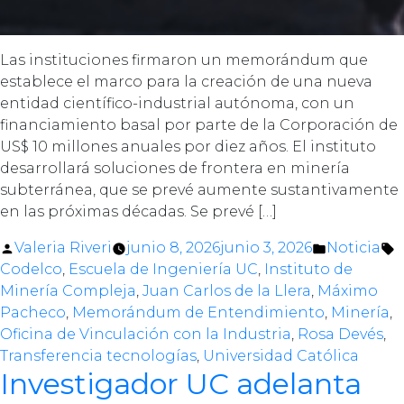
Las instituciones firmaron un memorándum que
establece el marco para la creación de una nueva
entidad científico-industrial autónoma, con un
financiamiento basal por parte de la Corporación de
US$ 10 millones anuales por diez años. El instituto
desarrollará soluciones de frontera en minería
subterránea, que se prevé aumente sustantivamente
en las próximas décadas. Se prevé […]
Posted
Posted
T
Valeria Riveri
junio 8, 2026
junio 3, 2026
Noticia
by
in
Codelco
,
Escuela de Ingeniería UC
,
Instituto de
Minería Compleja
,
Juan Carlos de la Llera
,
Máximo
Pacheco
,
Memorándum de Entendimiento
,
Minería
,
Oficina de Vinculación con la Industria
,
Rosa Devés
,
Transferencia tecnologías
,
Universidad Católica
Investigador UC adelanta