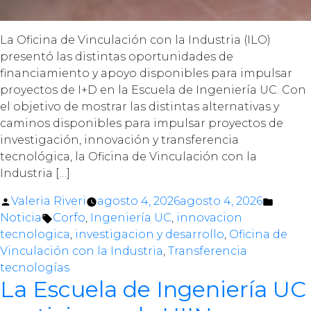
La Oficina de Vinculación con la Industria (ILO)
presentó las distintas oportunidades de
financiamiento y apoyo disponibles para impulsar
proyectos de I+D en la Escuela de Ingeniería UC. Con
el objetivo de mostrar las distintas alternativas y
caminos disponibles para impulsar proyectos de
investigación, innovación y transferencia
tecnológica, la Oficina de Vinculación con la
Industria […]
Posted
Poste
Valeria Riveri
agosto 4, 2026
agosto 4, 2026
by
Tags:
in
Noticia
Corfo
,
Ingeniería UC
,
innovacion
tecnologica
,
investigacion y desarrollo
,
Oficina de
Vinculación con la Industria
,
Transferencia
tecnologías
La Escuela de Ingeniería UC