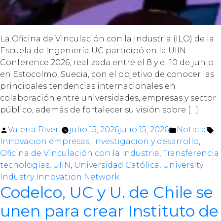
La Oficina de Vinculación con la Industria (ILO) de la
Escuela de Ingeniería UC participó en la UIIN
Conference 2026, realizada entre el 8 y el 10 de junio
en Estocolmo, Suecia, con el objetivo de conocer las
principales tendencias internacionales en
colaboración entre universidades, empresas y sector
público, además de fortalecer su visión sobre […]
Posted
Posted
T
Valeria Riveri
julio 15, 2026
julio 15, 2026
Noticia
by
in
Innovacion empresas
,
investigacion y desarrollo
,
Oficina de Vinculación con la Industria
,
Transferencia
tecnologías
,
UIIN
,
Universidad Católica
,
University
Industry Innovation Network
Codelco, UC y U. de Chile se
unen para crear Instituto de