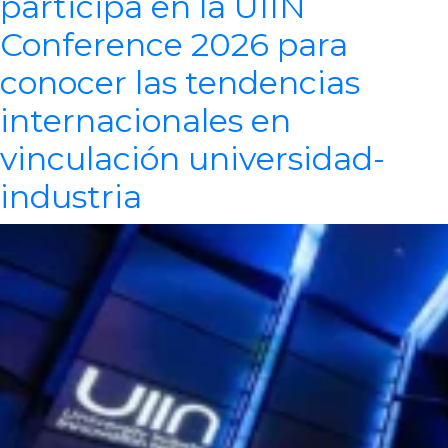
participa en la UIIN
Conference 2026 para
conocer las tendencias
internacionales en
vinculación universidad-
industria