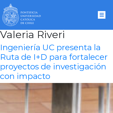
Author Archives:
Valeria Riveri
Ingeniería UC presenta la
Ruta de I+D para fortalecer
proyectos de investigación
con impacto