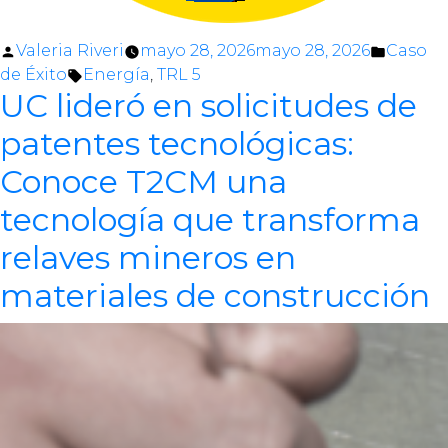
Posted
Posted
Valeria Riveri
mayo 28, 2026
mayo 28, 2026
Caso
by
Tags:
in
de Éxito
Energía
,
TRL 5
UC lideró en solicitudes de
patentes tecnológicas:
Conoce T2CM una
tecnología que transforma
relaves mineros en
materiales de construcción