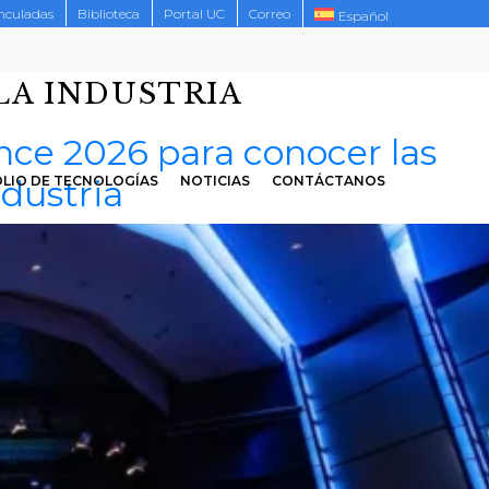
inculadas
Biblioteca
Portal UC
Correo
Español
LA INDUSTRIA
nce 2026 para conocer las
ndustria
LIO DE TECNOLOGÍAS
NOTICIAS
CONTÁCTANOS