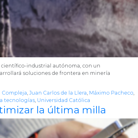
científico-industrial autónoma, con un
arrollará soluciones de frontera en minería
ía Compleja
,
Juan Carlos de la Llera
,
Máximo Pacheco
,
a tecnologías
,
Universidad Católica
mizar la última milla