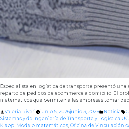
Especialista en logística de transporte presentó una 
reparto de pedidos de ecommerce a domicilio. El prof
matemáticos que permiten a las empresas tomar decis
Posted
Posted
T
Valeria Riveri
junio 5, 2026
junio 3, 2026
Noticia
C
by
in
Sistemas y de Ingeniería de Transporte y Logística UC
Klapp
,
Modelo matemáticos
,
Oficina de Vinculación c