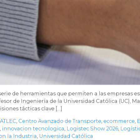
serie de herramientas que permiten a las empresas est
esor de Ingeniería de la Universidad Católica (UC), M
iones tácticas clave […]
ags:
ATLEC
,
Centro Avanzado de Transporte
,
ecommerce
,
E
,
innovacion tecnologica
,
Logistec Show 2026
,
Logísti
on la Industria
,
Universidad Católica