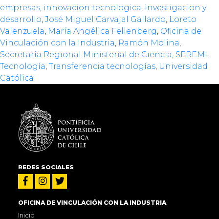
empresas
,
innovacion tecnologica
,
investigacion y
desarrollo
,
José Miguel Carvajal Gallardo
,
Loreto
Valenzuela
,
María Angélica Fellenberg
,
Oficina de
Vinculación con la Industria
,
Ramón Molina
,
Secretaría Regional Ministerial de Ciencia
,
SEREMI
,
Tecnología
,
Transferencia tecnologías
,
Universidad
Católica
REDES SOCIALES
OFICINA DE VINCULACIÓN CON LA INDUSTRIA
Inicio