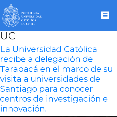
Tag Archives:
CEDETi
UC
La Universidad Católica
recibe a delegación de
Tarapacá en el marco de su
visita a universidades de
Santiago para conocer
centros de investigación e
innovación.