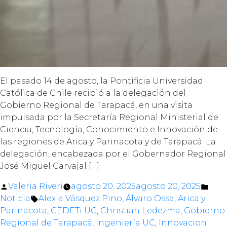
El pasado 14 de agosto, la Pontificia Universidad
Católica de Chile recibió a la delegación del
Gobierno Regional de Tarapacá, en una visita
impulsada por la Secretaría Regional Ministerial de
Ciencia, Tecnología, Conocimiento e Innovación de
las regiones de Arica y Parinacota y de Tarapacá. La
delegación, encabezada por el Gobernador Regional
José Miguel Carvajal […]
Posted
Pos
Valeria Riveri
agosto 20, 2025
agosto 20, 2025
by
Tags:
in
Noticia
Alexia Vásquez Pino
,
Álvaro Ossa
,
Arica y
Parinacota
,
CEDETi UC
,
Christian Ledezma
,
Gobierno
Regional de Tarapacá
,
Ingeniería UC
,
Innovacion