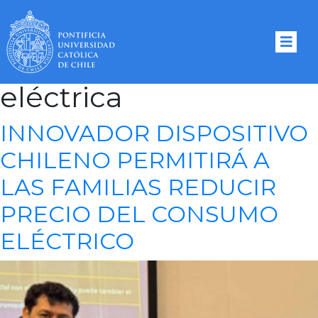
Tag Archives:
Energía
eléctrica
INNOVADOR DISPOSITIVO
CHILENO PERMITIRÁ A
LAS FAMILIAS REDUCIR
PRECIO DEL CONSUMO
ELÉCTRICO