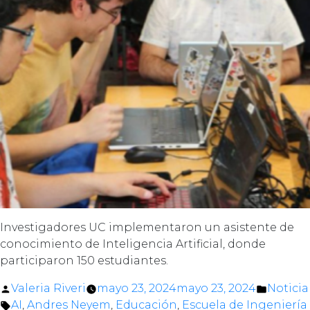
Investigadores UC implementaron un asistente de
conocimiento de Inteligencia Artificial, donde
participaron 150 estudiantes.
Posted
Posted
Valeria Riveri
mayo 23, 2024
mayo 23, 2024
Noticia
by
Tags:
in
AI
,
Andres Neyem
,
Educación
,
Escuela de Ingeniería