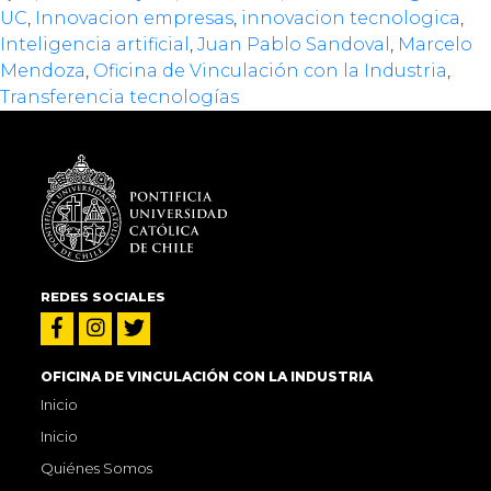
UC
,
Innovacion empresas
,
innovacion tecnologica
,
Inteligencia artificial
,
Juan Pablo Sandoval
,
Marcelo
Mendoza
,
Oficina de Vinculación con la Industria
,
Transferencia tecnologías
REDES SOCIALES
OFICINA DE VINCULACIÓN CON LA INDUSTRIA
Inicio
Inicio
Quiénes Somos