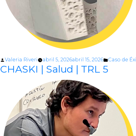
Posted
Posted
Valeria Riveri
abril 5, 2026
abril 15, 2026
Caso de Éx
CHASKI | Salud | TRL 5
by
in