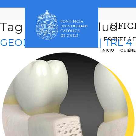
Tag Archives:
Salud
OFIC
GEODBONE | Salud | TRL 4
ESCUELA 
INICIO
QUIÉNE