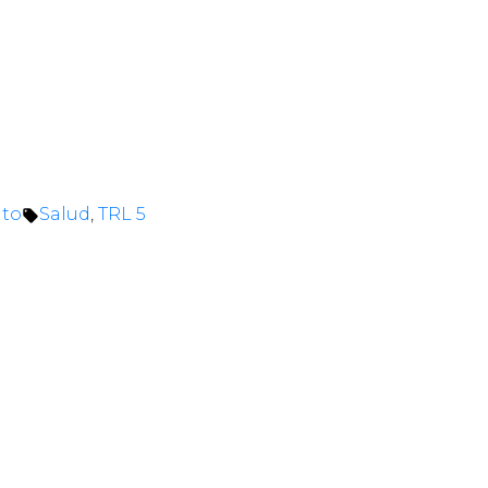
Tags:
ito
Salud
,
TRL 5