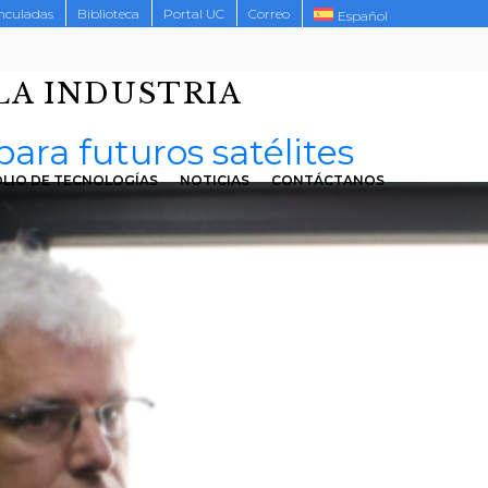
inculadas
Biblioteca
Portal UC
Correo
Español
LA INDUSTRIA
ara futuros satélites
LIO DE TECNOLOGÍAS
NOTICIAS
CONTÁCTANOS