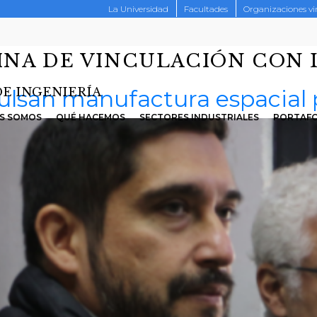
La Universidad
Facultades
Organizaciones v
INA DE VINCULACIÓN CON 
ulsan manufactura espacial p
DE INGENIERÍA
S SOMOS
QUÉ HACEMOS
SECTORES INDUSTRIALES
PORTAFO