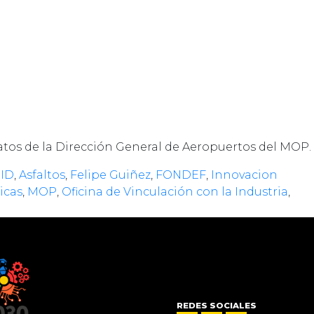
datos de la Dirección General de Aeropuertos del MOP.
ID
,
Asfaltos
,
Felipe Guiñez
,
FONDEF
,
Innovacion
icas
,
MOP
,
Oficina de Vinculación con la Industria
,
REDES SOCIALES