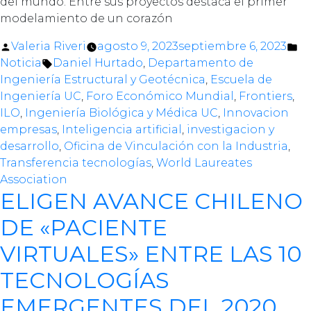
del mundo. Entre sus proyectos destaca el primer
modelamiento de un corazón
Posted
Po
Valeria Riveri
agosto 9, 2023
septiembre 6, 2023
by
Tags:
in
Noticia
Daniel Hurtado
,
Departamento de
Ingeniería Estructural y Geotécnica
,
Escuela de
Ingeniería UC
,
Foro Económico Mundial
,
Frontiers
,
ILO
,
Ingeniería Biológica y Médica UC
,
Innovacion
empresas
,
Inteligencia artificial
,
investigacion y
desarrollo
,
Oficina de Vinculación con la Industria
,
Transferencia tecnologías
,
World Laureates
Association
ELIGEN AVANCE CHILENO
DE «PACIENTE
VIRTUALES» ENTRE LAS 10
TECNOLOGÍAS
EMERGENTES DEL 2020