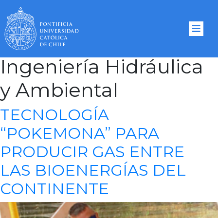
Tag Archives:
Ingeniería Hidráulica
y Ambiental
TECNOLOGÍA
“POKEMONA” PARA
PRODUCIR GAS ENTRE
LAS BIOENERGÍAS DEL
CONTINENTE