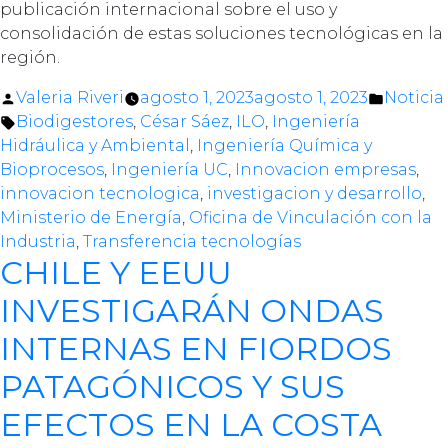
publicación internacional sobre el uso y
consolidación de estas soluciones tecnológicas en la
región.
Posted
Posted
Valeria Riveri
agosto 1, 2023
agosto 1, 2023
Noticia
by
Tags:
in
Biodigestores
,
César Sáez
,
ILO
,
Ingeniería
Hidráulica y Ambiental
,
Ingeniería Química y
Bioprocesos
,
Ingeniería UC
,
Innovacion empresas
,
innovacion tecnologica
,
investigacion y desarrollo
,
Ministerio de Energía
,
Oficina de Vinculación con la
Industria
,
Transferencia tecnologías
CHILE Y EEUU
INVESTIGARÁN ONDAS
INTERNAS EN FIORDOS
PATAGÓNICOS Y SUS
EFECTOS EN LA COSTA