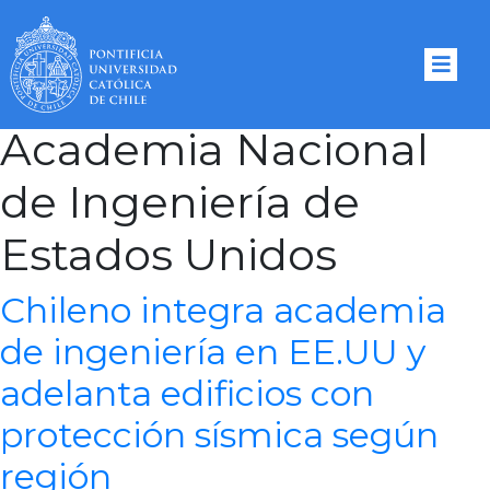
Tag Archives:
Academia Nacional
de Ingeniería de
Estados Unidos
Chileno integra academia
de ingeniería en EE.UU y
adelanta edificios con
protección sísmica según
región