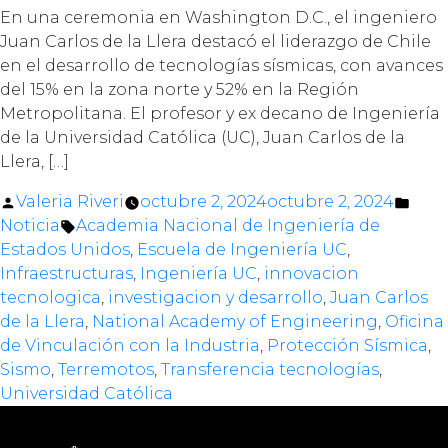
En una ceremonia en Washington D.C., el ingeniero
Juan Carlos de la Llera destacó el liderazgo de Chile
en el desarrollo de tecnologías sísmicas, con avances
del 15% en la zona norte y 52% en la Región
Metropolitana. El profesor y ex decano de Ingeniería
de la Universidad Católica (UC), Juan Carlos de la
Llera, […]
Posted
Pos
Valeria Riveri
octubre 2, 2024
octubre 2, 2024
by
Tags:
in
Noticia
Academia Nacional de Ingeniería de
Estados Unidos
,
Escuela de Ingeniería UC
,
Infraestructuras
,
Ingeniería UC
,
innovacion
tecnologica
,
investigacion y desarrollo
,
Juan Carlos
de la Llera
,
National Academy of Engineering
,
Oficina
de Vinculación con la Industria
,
Protección Sísmica
,
Sismo
,
Terremotos
,
Transferencia tecnologías
,
Universidad Católica