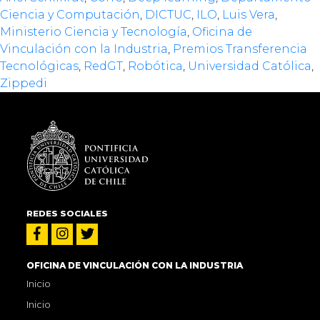
Ciencia y Computación
,
DICTUC
,
ILO
,
Luis Vera
,
Ministerio Ciencia y Tecnología
,
Oficina de
Vinculación con la Industria
,
Premios Transferencia
Tecnológicas
,
RedGT
,
Robótica
,
Universidad Católica
,
Zippedi
REDES SOCIALES
OFICINA DE VINCULACIÓN CON LA INDUSTRIA
Inicio
Inicio