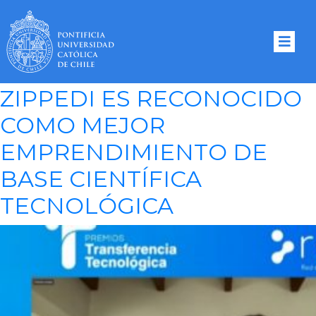
Tag Archives:
RedGT
ZIPPEDI ES RECONOCIDO
COMO MEJOR
EMPRENDIMIENTO DE
BASE CIENTÍFICA
TECNOLÓGICA