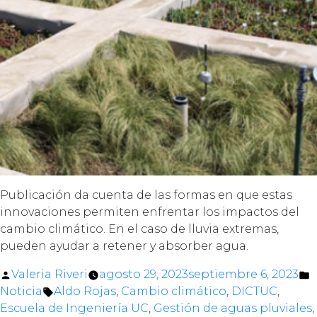
Publicación da cuenta de las formas en que estas
innovaciones permiten enfrentar los impactos del
cambio climático. En el caso de lluvia extremas,
pueden ayudar a retener y absorber agua.
Posted
P
Valeria Riveri
agosto 29, 2023
septiembre 6, 2023
by
Tags:
i
Noticia
Aldo Rojas
,
Cambio climático
,
DICTUC
,
Escuela de Ingeniería UC
,
Gestión de aguas pluviales
,