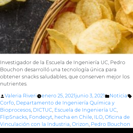
Investigador de la Escuela de Ingeniería UC, Pedro
Bouchon desarrolló una tecnología única para
obtener snacks saludables, que conserven mejor los
nutrientes.
Posted
Posted
Valeria Riveri
enero 25, 2021
junio 3, 2021
Noticia
by
in
Corfo
,
Departamento de Ingeniería Química y
Bioprocesos
,
DICTUC
,
Escuela de Ingeniería UC
,
FlipSnacks
,
Fondecyt
,
hecha en Chile
,
ILO
,
Oficina de
Vinculación con la Industria
,
Orizon
,
Pedro Bouchon