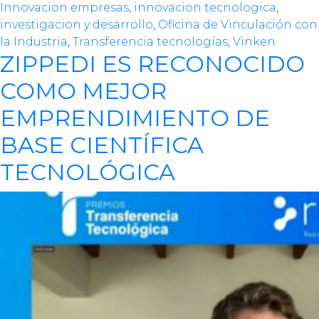
Innovacion empresas
,
innovacion tecnologica
,
investigacion y desarrollo
,
Oficina de Vinculación con
la Industria
,
Transferencia tecnologías
,
Vinken
ZIPPEDI ES RECONOCIDO
COMO MEJOR
EMPRENDIMIENTO DE
BASE CIENTÍFICA
TECNOLÓGICA