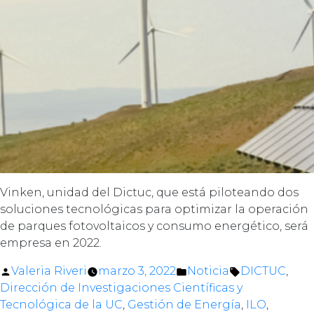
Vinken, unidad del Dictuc, que está piloteando dos
soluciones tecnológicas para optimizar la operación
de parques fotovoltaicos y consumo energético, será
empresa en 2022.
Posted
Posted
Tags:
Valeria Riveri
marzo 3, 2022
Noticia
DICTUC
,
by
in
Dirección de Investigaciones Científicas y
Tecnológica de la UC
,
Gestión de Energía
,
ILO
,