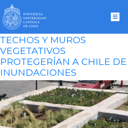
Tag Archives:
DICTUC
TECHOS Y MUROS
VEGETATIVOS
PROTEGERÍAN A CHILE DE
INUNDACIONES