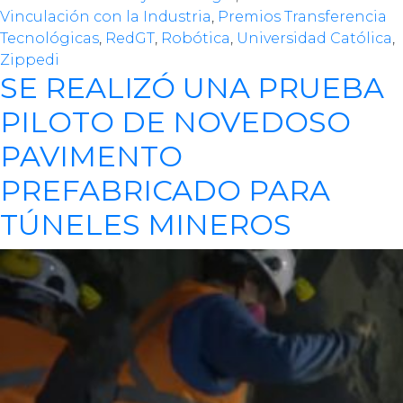
Vinculación con la Industria
,
Premios Transferencia
Tecnológicas
,
RedGT
,
Robótica
,
Universidad Católica
,
Zippedi
SE REALIZÓ UNA PRUEBA
PILOTO DE NOVEDOSO
PAVIMENTO
PREFABRICADO PARA
TÚNELES MINEROS