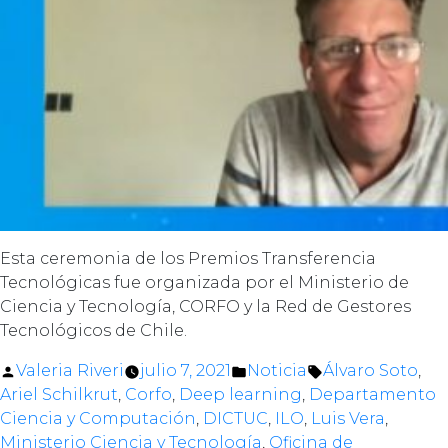
Esta ceremonia de los Premios Transferencia
Tecnológicas fue organizada por el Ministerio de
Ciencia y Tecnología, CORFO y la Red de Gestores
Tecnológicos de Chile.
Posted
Posted
Tags:
Valeria Riveri
julio 7, 2021
Noticia
Álvaro Soto
,
by
in
Ariel Schilkrut
,
Corfo
,
Deep learning
,
Departamento
Ciencia y Computación
,
DICTUC
,
ILO
,
Luis Vera
,
Ministerio Ciencia y Tecnología
,
Oficina de