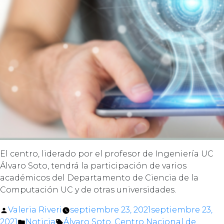
El centro, liderado por el profesor de Ingeniería UC
Álvaro Soto, tendrá la participación de varios
académicos del Departamento de Ciencia de la
Computación UC y de otras universidades.
Posted
Valeria Riveri
septiembre 23, 2021
septiembre 23,
by
Posted
Tags:
2021
Noticia
Álvaro Soto
,
Centro Nacional de