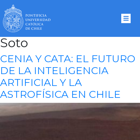
Tag Archives:
Álvaro
Soto
CENIA Y CATA: EL FUTURO
DE LA INTELIGENCIA
ARTIFICIAL Y LA
ASTROFÍSICA EN CHILE